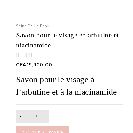
Soins De La Peau
Savon pour le visage en arbutine et
niacinamide
0
CFA
19,900.00
out
of
Savon pour le visage à
5
l’arbutine et à la niacinamide
quantité
de
Savon
AJOUTER AU PANIER