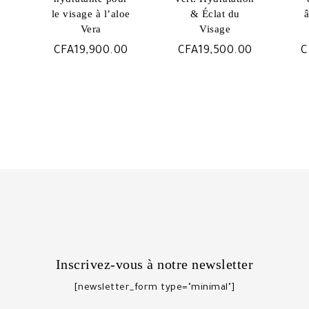
le visage à l’aloe
& Éclat du
â
Vera
Visage
CFA
19,900.00
CFA
19,500.00
C
Inscrivez-vous à notre newsletter
[newsletter_form type="minimal"]