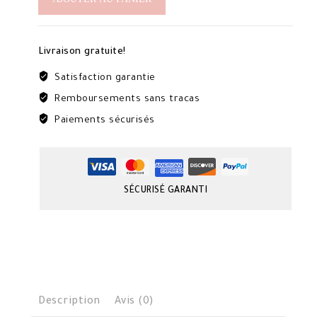
pour
le
visage
Livraison gratuite!
en
arbutine
Satisfaction garantie
et
Remboursements sans tracas
niacinamide
Paiements sécurisés
SÉCURISÉ GARANTI
Description
Avis (0)