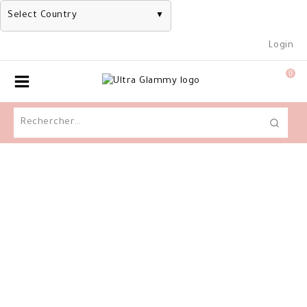
Select Country
▼
Skip
Login
to
content
0
Rechercher :