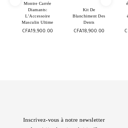
Montre Carrée
Diamants:
Kit De
L’Accessoire
Blanchiment Des
Masculin Ultime
Dents
CFA
19,900.00
CFA
18,900.00
C
Inscrivez-vous à notre newsletter