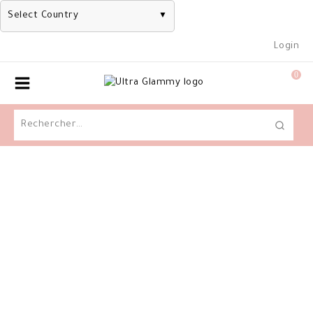
Select Country
▼
Skip
Login
to
content
0
Rechercher :