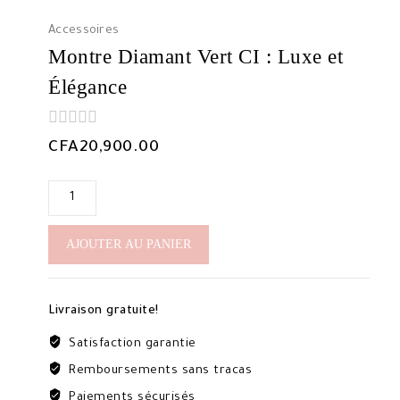
Accessoires
Montre Diamant Vert CI : Luxe et
Élégance
0
CFA
20,900.00
out
of
5
quantité
de
Montre
AJOUTER AU PANIER
Diamant
Vert
CI
Livraison gratuite!
:
Luxe
Satisfaction garantie
et
Remboursements sans tracas
Élégance
Paiements sécurisés