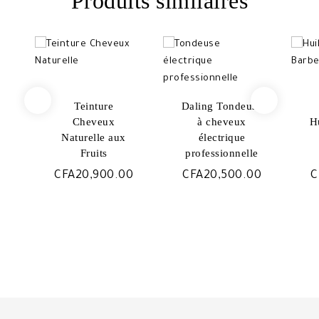
Produits similaires
Teinture
Daling Tondeuse
Cheveux
à cheveux
H
Naturelle aux
électrique
Fruits
professionnelle
CFA
20,900.00
CFA
20,500.00
C