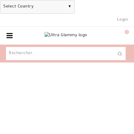
Select Country
▼
Skip
Login
to
content
0
Rechercher :