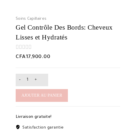
Soins Capillaires
Gel Contrôle Des Bords: Cheveux
Lisses et Hydratés
0
CFA
17,900.00
out
of
5
quantité
de
Gel
AJOUTER AU PANIER
Contrôle
Des
Bords:
Livraison gratuite!
Cheveux
Lisses
Satisfaction garantie