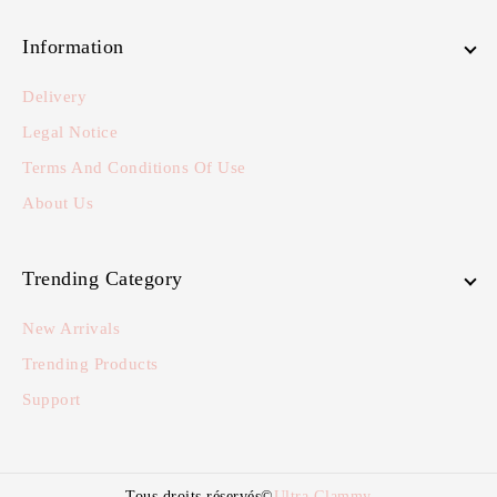
Information
Delivery
Legal Notice
Terms And Conditions Of Use
About Us
Trending Category
New Arrivals
Trending Products
Support
Tous droits réservés©
Ultra Glammy