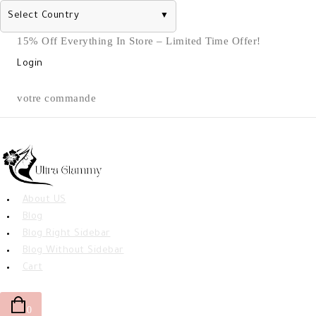
Select Country
▼
Skip
15% Off Everything In Store – Limited Time Offer!
to
Login
content
votre commande
About US
Blog
Blog Right Sidebar
Blog Without Sidebar
Cart
0