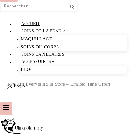
Rechercher :
ACCUEIL
SOINS DE LA PEAU
MAQUILLAGE
SOINS DU CORPS
SOINS CAPILLAIRES
ACCESSOIRES
BLOG
15% Off Everything In Store – Limited Time Offer!
Login