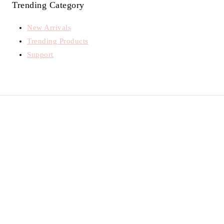
Trending Category
New Arrivals
Trending Products
Support
Tous droits réservés©
Ultra Glammy
Review Cart
Votre panier est vide.
Accueil
TOGGLE
Soins de la peau