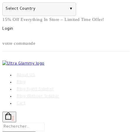
Select Country
▼
Skip
15% Off Everything In Store – Limited Time Offer!
to
Login
content
votre commande
About US
Blog
Blog Right Sidebar
Blog Without Sidebar
Cart
0
Rechercher :