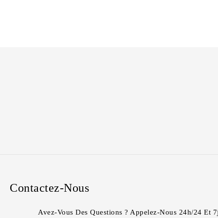
prix
prix
initial
actuel
était :
est :
CFA34,000.00.
CFA24,000.00.
Contactez-Nous
Avez-Vous Des Questions ? Appelez-Nous 24h/24 Et 7