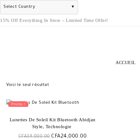
Select Country
▼
Skip
15% Off Everything In Store – Limited Time Offer!
to
content
ACCUEIL
Voici le seul résultat
Promo !
Lunettes De Soleil Kit Bluetooth Abidjan
Style, Technologie ️
Le
Le
CFA
24,000.00
CFA
34,000.00