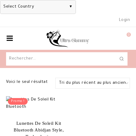
Select Country
▼
Skip
Login
to
content
0
Rechercher :
Voici le seul résultat
Promo !
Lunettes De Soleil Kit
Bluetooth Abidjan Style,