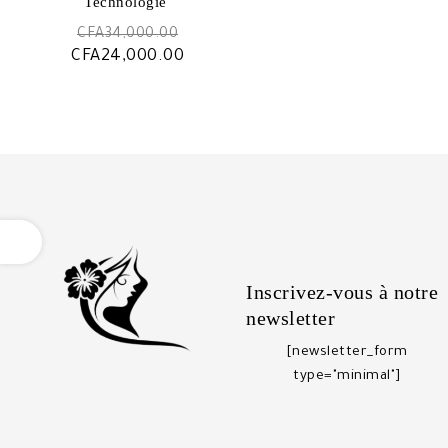
Technologie ️
Le
CFA
34,000.00
prix
Le
CFA
24,000.00
initial
prix
était :
actuel
CFA34,000.00.
est :
CFA24,000.00.
OPEN
Inscrivez-vous à notre
newsletter
[newsletter_form
type="minimal"]