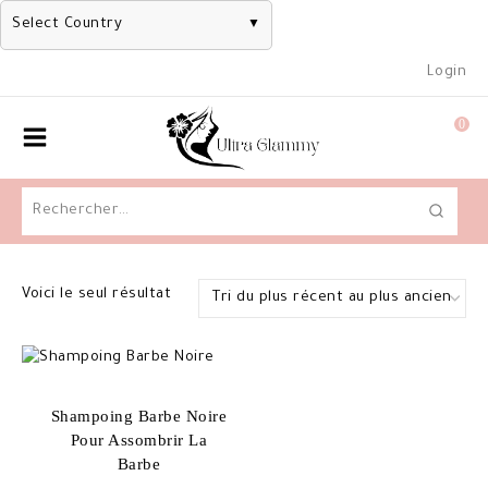
Select Country
▼
Skip
Login
to
content
0
Rechercher :
Voici le seul résultat
Shampoing Barbe Noire
Pour Assombrir La
Barbe