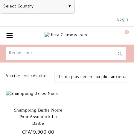
Select Country
▼
Skip
Login
to
content
0
Rechercher :
Voici le seul résultat
Shampoing Barbe Noire
Pour Assombrir La
Barbe
CFA
19,900.00