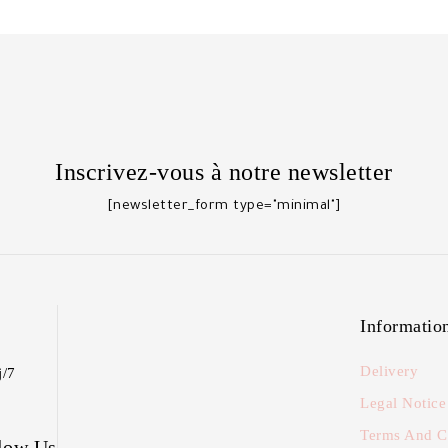
Inscrivez-vous à notre newsletter
[newsletter_form type="minimal"]
Informatio
Delivery
j/7
Legal Notice
Terms And C
low Us