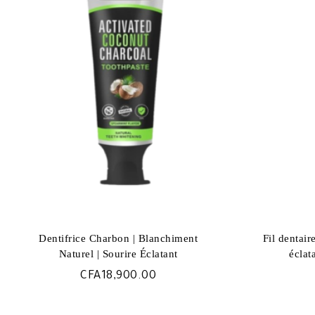
plus
ancien
Dentifrice Charbon | Blanchiment
Fil dentair
Naturel | Sourire Éclatant
éclat
CFA
18,900.00