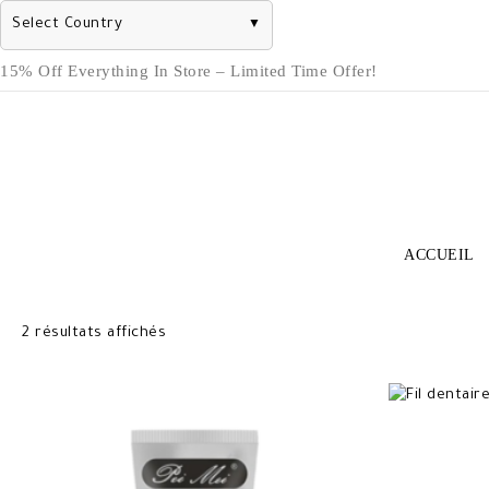
Select Country
▼
Skip
15% Off Everything In Store – Limited Time Offer!
to
content
ACCUEIL
Trié
2 résultats affichés
du
plus
récent
au