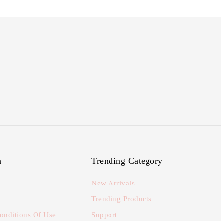
n
Trending Category
New Arrivals
Trending Products
onditions Of Use
Support