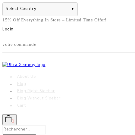
Select Country
▼
Skip
15% Off Everything In Store – Limited Time Offer!
to
Login
content
votre commande
About US
Blog
Blog Right Sidebar
Blog Without Sidebar
Cart
0
Rechercher :