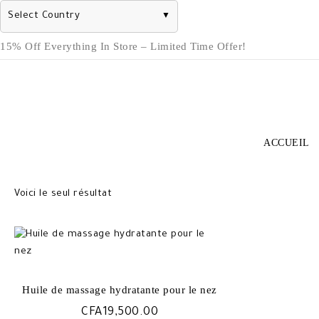
Select Country
▼
Skip
15% Off Everything In Store – Limited Time Offer!
to
content
ACCUEIL
Voici le seul résultat
Huile de massage hydratante pour le nez
CFA
19,500.00