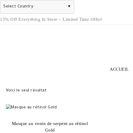
Select Country
▼
Skip
15% Off Everything In Store – Limited Time Offer!
to
content
ACCUEIL
Voici le seul résultat
Masque au venin de serpent au rétinol
Gold