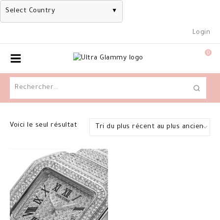
Select Country
▼
Skip
Login
to
content
0
Rechercher :
Voici le seul résultat