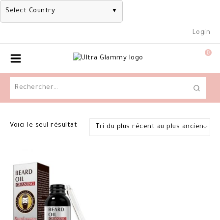
Select Country
▼
Skip
Login
to
content
0
Rechercher :
Voici le seul résultat