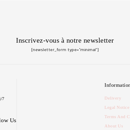
Inscrivez-vous à notre newsletter
[newsletter_form type="minimal"]
Informatio
Delivery
j/7
Legal Notice
Terms And C
low Us
About Us