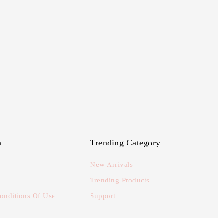
n
Trending Category
New Arrivals
Trending Products
onditions Of Use
Support