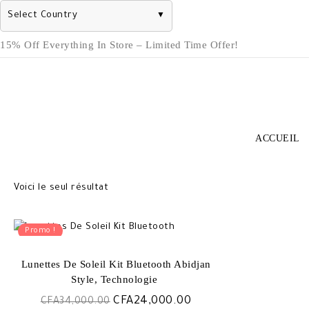
Select Country
▼
Skip
15% Off Everything In Store – Limited Time Offer!
to
content
ACCUEIL
Voici le seul résultat
Promo !
Lunettes De Soleil Kit Bluetooth Abidjan
Style, Technologie ️
Le
Le
CFA
24,000.00
CFA
34,000.00