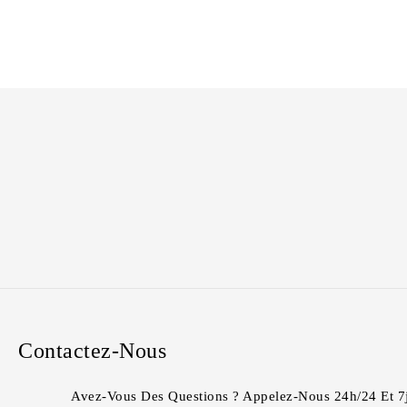
prix
prix
initial
actuel
était :
est :
CFA34,000.00.
CFA24,000.00.
Contactez-Nous
Avez-Vous Des Questions ? Appelez-Nous 24h/24 Et 7