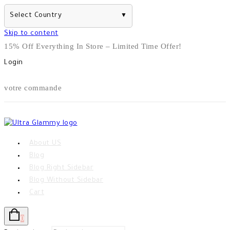
Select Country
▼
Skip to content
15% Off Everything In Store – Limited Time Offer!
Login
votre commande
About US
Blog
Blog Right Sidebar
Blog Without Sidebar
Cart
0