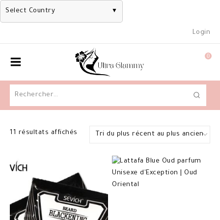
Select Country
▼
Skip
Login
to
content
0
Rechercher :
Trié
11 résultats affichés
du
plus
récent
au
plus