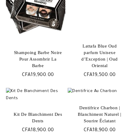
ancien
Lattafa Blue Oud
Shampoing Barbe Noire
parfum Unisexe
Pour Assombrir La
d’Exception | Oud
Barbe
Oriental
CFA
19,900.00
CFA
19,500.00
Dentifrice Charbon |
Kit De Blanchiment Des
Blanchiment Naturel |
Dents
Sourire Éclatant
CFA
18,900.00
CFA
18,900.00