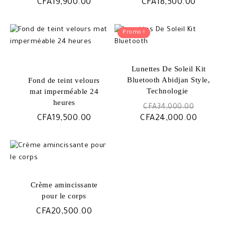
CFA
19,900.00
CFA
18,500.00
Promo !
Lunettes De Soleil Kit
Bluetooth Abidjan Style,
Fond de teint velours
Technologie ️
mat imperméable 24
heures
Le
CFA
34,000.00
prix
Le
CFA
19,500.00
CFA
24,000.00
initial
prix
était :
actuel
CFA34,
est :
CFA24,
Crème amincissante
pour le corps
CFA
20,500.00